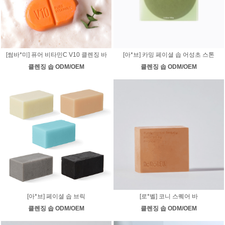
[썸바*미] 퓨어 비타민C V10 클렌징 바
[아*브] 카밍 페이셜 솝 어성초 스톤
클렌징 솝 ODM/OEM
클렌징 솝 ODM/OEM
[아*브] 페이셜 솝 브릭
[로*벨] 코니 스퀘어 바
클렌징 솝 ODM/OEM
클렌징 솝 ODM/OEM