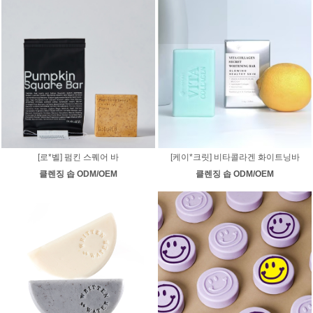
[로*벨] 펌킨 스퀘어 바
[케이*크릿] 비타콜라겐 화이트닝바
클렌징 솝 ODM/OEM
클렌징 솝 ODM/OEM