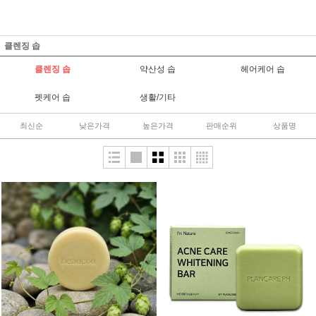
클렌징 솝
클렌징 솝
약산성 솝
헤어케어 솝
펫케어 솝
생활/기타
최신순
낮은가격
높은가격
판매순위
상품명