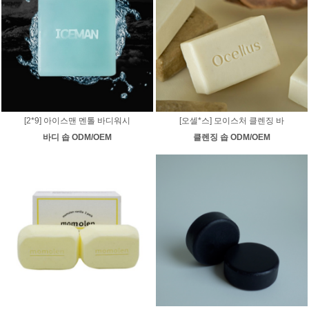
[2*9] 아이스맨 멘톨 바디워시
[오셀*스] 모이스처 클렌징 바
바디 솝 ODM/OEM
클렌징 솝 ODM/OEM