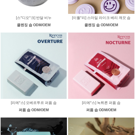
[스*디오*크] 반달 비누
[이퀄*리] 스마일 라이크 베리 깨끗 솝
클렌징 솝 ODM/OEM
클렌징 솝 ODM/OEM
[리에*스] 오베르투르 퍼퓸 솝
[리에*스] 녹튀른 퍼퓸 솝
퍼퓸 솝 ODM/OEM
퍼퓸 솝 ODM/OEM