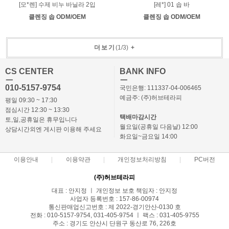
[모*렌] 수제 비누 바닐라 2입
[레*] 01 솝 바
클렌징 솝 ODM/OEM
클렌징 솝 ODM/OEM
더보기
(
1
/
3
)
+
CS CENTER
BANK INFO
ㅡ
ㅡ
010-5157-9754
국민은행: 111337-04-006465
예금주: (주)허브테라피
평일 09:30 ~ 17:30
점심시간 12:30 ~ 13:30
택배마감시간
토,일,공휴일은 휴무입니다
월요일(공휴일 다음날) 12:00
상담시간외엔 게시판 이용해 주세요
화요일~금요일 14:00
이용안내
이용약관
개인정보처리방침
PC버전
(주)허브테라피
대표 : 안지정 ㅣ 개인정보 보호 책임자 : 안지정
사업자 등록번호 : 157-86-00974
통신판매업신고번호 : 제 2022-경기안산-0130 호
전화 : 010-5157-9754, 031-405-9754 ㅣ 팩스 : 031-405-9755
주소 : 경기도 안산시 단원구 동산로 76, 226호