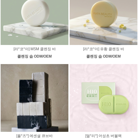
[라*코*아] MSM 클렌징 바
[라*코*아] 유황 클렌징 바
클렌징 솝 ODM/OEM
클렌징 솝 ODM/OEM
[플*즈*] 에센셜 큐브바
[멀*리*] 어성초 버블팩