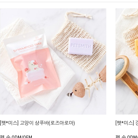
[펫*미스] 고양이 샴푸바(로즈아로마)
[펫*미스]
펫 솝 ODM/OEM
펫 솝 ODM