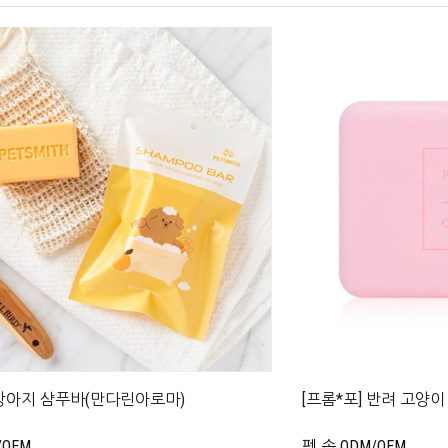
 강아지 샴푸바(만다린아로마)
[프롬*포] 반려 고양이
/OEM
펫 솝 ODM/OEM