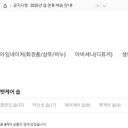
공지사항
2026년 설 연휴 배송 안내!
제품개발 의뢰서 양식 / 다운로드해...
아임네이처(화장품/샴푸/비누)
아비세나(디퓨저)
생
펫케어 솝
클렌징 솝(57)
약산성 솝(17)
헤어케어 솝(8)
펫케어 솝(4)
총
4
개의 상품이 검색 되었습니다.