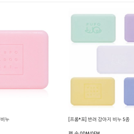
 비누
[프롬*포] 반려 강아지 비누 5종
펫 솝 ODM/OEM