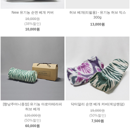
New 유기농 순면 베개 커버
허브 베개(리필용) - 유기농 허브 믹스
300g
16,000원
(38%할인)
13,000원
10,000원
[향낭주머니증정] 유기농 아로마테라피
닥터알리 순면 베개 커버(색상랜덤)
허브 베개
15,000원
120,000원
(50%할인)
(50%할인)
7,500원
60,000원