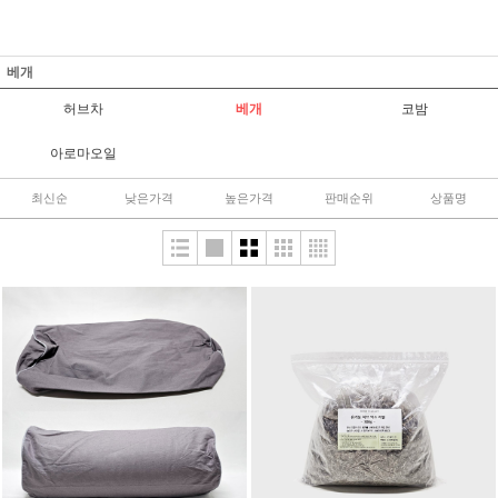
베개
허브차
베개
코밤
아로마오일
최신순
낮은가격
높은가격
판매순위
상품명