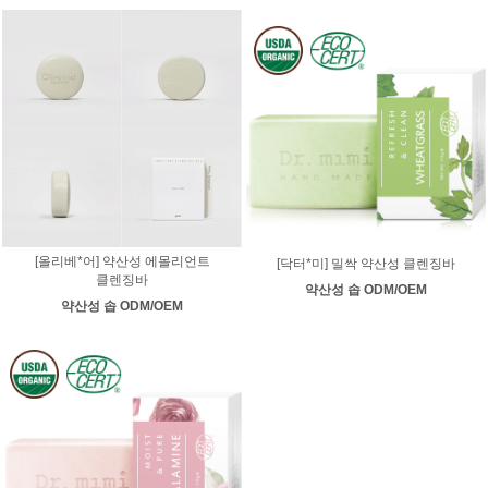
[올리베*어] 약산성 에몰리언트
[닥터*미] 밀싹 약산성 클렌징바
클렌징바
약산성 솝 ODM/OEM
약산성 솝 ODM/OEM