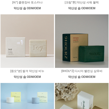
[허*] 클렌징바 토스카나
[크림*톤] 약산성 샤워 블럭
약산성 솝 ODM/OEM
약산성 솝 ODM/OEM
[원오*븐] 쌀겨 약산성 비누
[9HOU*Z] 다시마 밸런싱 샴푸바
약산성 솝 ODM/OEM
약산성 솝 ODM/OEM