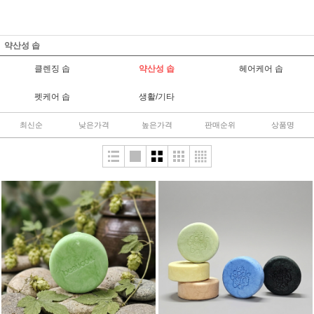
약산성 솝
클렌징 솝
약산성 솝
헤어케어 솝
펫케어 솝
생활/기타
최신순
낮은가격
높은가격
판매순위
상품명