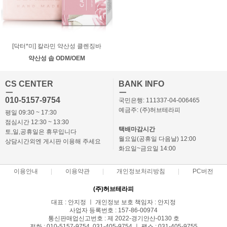
[닥터*미] 칼라민 약산성 클렌징바
약산성 솝 ODM/OEM
CS CENTER
BANK INFO
ㅡ
ㅡ
010-5157-9754
국민은행: 111337-04-006465
예금주: (주)허브테라피
평일 09:30 ~ 17:30
점심시간 12:30 ~ 13:30
택배마감시간
토,일,공휴일은 휴무입니다
월요일(공휴일 다음날) 12:00
상담시간외엔 게시판 이용해 주세요
화요일~금요일 14:00
이용안내
이용약관
개인정보처리방침
PC버전
(주)허브테라피
대표 : 안지정 ㅣ 개인정보 보호 책임자 : 안지정
사업자 등록번호 : 157-86-00974
통신판매업신고번호 : 제 2022-경기안산-0130 호
전화 : 010-5157-9754, 031-405-9754 ㅣ 팩스 : 031-405-9755