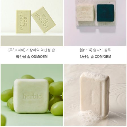
[루*코리아] 기장미역 약산성 솝
[솔*드&] 솔리드 샴푸
약산성 솝 ODM/OEM
약산성 솝 ODM/OEM