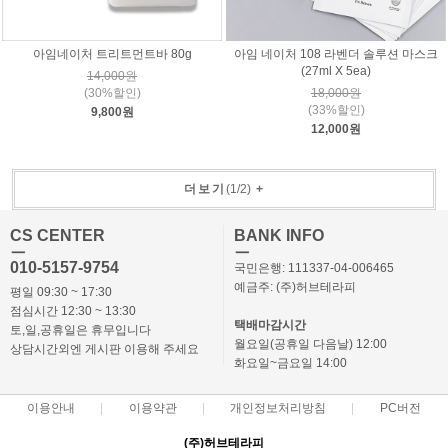
아임네이처 트리트먼트바 80g
아임 네이처 108 라벤더 솔루션 마스크
(27ml X 5ea)
14,000원
(30%할인)
18,000원
(33%할인)
9,800원
12,000원
더보기
(
1
/
2
)
+
CS CENTER
BANK INFO
ㅡ
ㅡ
010-5157-9754
국민은행: 111337-04-006465
예금주: (주)허브테라피
평일 09:30 ~ 17:30
점심시간 12:30 ~ 13:30
택배마감시간
토,일,공휴일은 휴무입니다
월요일(공휴일 다음날) 12:00
상담시간외엔 게시판 이용해 주세요
화요일~금요일 14:00
이용안내
이용약관
개인정보처리방침
PC버전
(주)허브테라피