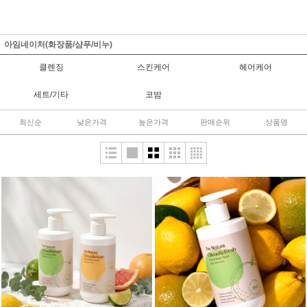
아임네이처(화장품/샴푸/비누)
클렌징
스킨케어
헤어케어
세트/기타
코밤
최신순
낮은가격
높은가격
판매순위
상품명