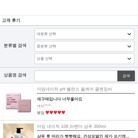
고객 후기
분류별 검색
상품명 검색
검색
아임네이처 pH 밸런스 올케어 클렌징바
재구매입니다 너무좋아요
네이****
♥♥♥♥♥
평점
아임 네이처 108 라벤더 샴푸 300ml
샴푸 후 머리가 뻣뻣해요. 건성모발인 제가 쓰기엔...