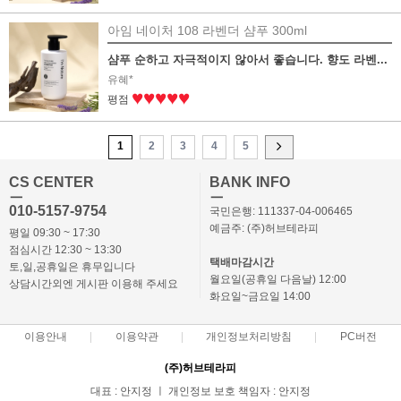
아임 네이처 108 라벤더 샴푸 300ml
샴푸 순하고 자극적이지 않아서 좋습니다. 향도 라벤...
유혜*
♥♥♥♥♥
평점
1
2
3
4
5
CS CENTER
BANK INFO
ㅡ
ㅡ
010-5157-9754
국민은행: 111337-04-006465
예금주: (주)허브테라피
평일 09:30 ~ 17:30
점심시간 12:30 ~ 13:30
택배마감시간
토,일,공휴일은 휴무입니다
월요일(공휴일 다음날) 12:00
상담시간외엔 게시판 이용해 주세요
화요일~금요일 14:00
이용안내
이용약관
개인정보처리방침
PC버전
(주)허브테라피
대표 : 안지정 ㅣ 개인정보 보호 책임자 : 안지정