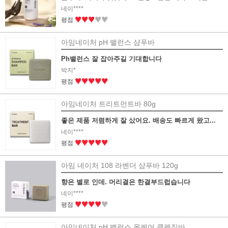
네이****
♥♥♥
♥♥
평점
아임네이처 pH 밸런스 샴푸바
Ph밸런스 잘 잡아주길 기대합니다
박지*
♥♥♥♥♥
평점
아임네이처 트리트먼트바 80g
좋은 제품 저렴하게 잘 샀어요. 배송도 빠르게 왔고...
네이****
♥♥♥♥♥
평점
아임 네이처 108 라벤더 샴푸바 120g
향은 별로 인데. 머리결은 한결부드럽습니다
네이****
♥♥♥♥
♥
평점
아임네이처 pH 밸런스 올케어 클렌징바