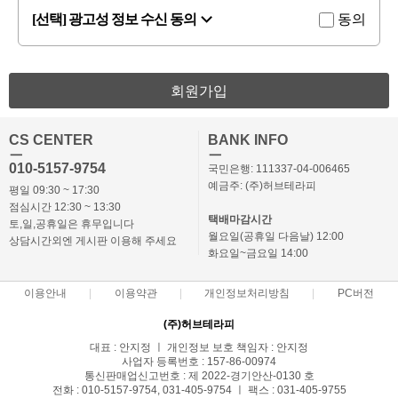
[선택] 광고성 정보 수신 동의
동의
회원가입
CS CENTER
BANK INFO
ㅡ
ㅡ
010-5157-9754
국민은행: 111337-04-006465
예금주: (주)허브테라피
평일 09:30 ~ 17:30
점심시간 12:30 ~ 13:30
택배마감시간
토,일,공휴일은 휴무입니다
월요일(공휴일 다음날) 12:00
상담시간외엔 게시판 이용해 주세요
화요일~금요일 14:00
이용안내
이용약관
개인정보처리방침
PC버전
(주)허브테라피
대표 : 안지정 ㅣ 개인정보 보호 책임자 : 안지정
사업자 등록번호 : 157-86-00974
통신판매업신고번호 : 제 2022-경기안산-0130 호
전화 : 010-5157-9754, 031-405-9754 ㅣ 팩스 : 031-405-9755