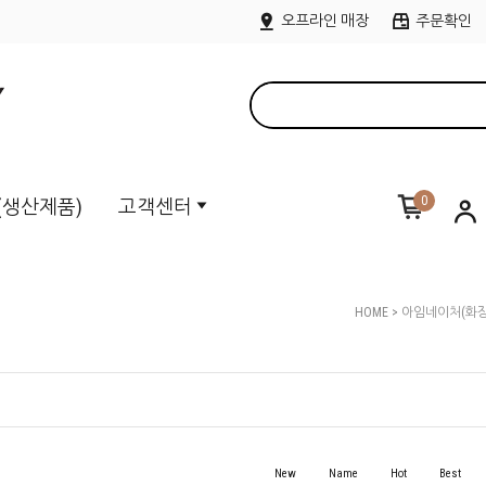
오프라인 매장
주문확인
0
M(생산제품)
고객센터
HOME
>
아임네이처(화장
New
Name
Hot
Best