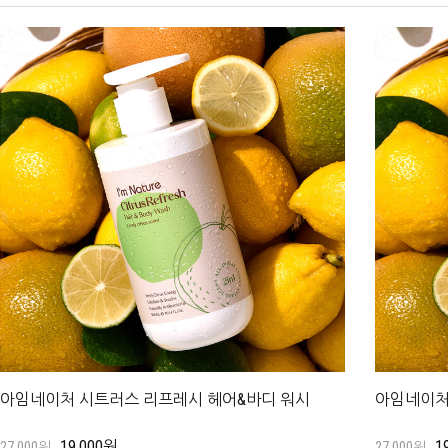
아임네이처 시트러스 리프레시 헤어&바디 워시
아임네이처
19,000원
1
27,000원
27,000원