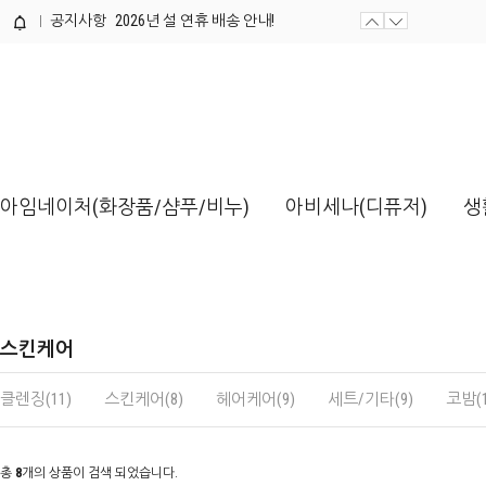
공지사항
2026년 설 연휴 배송 안내!
제품개발 의뢰서 양식 / 다운로드해...
아임네이처(화장품/샴푸/비누)
아비세나(디퓨저)
생
스킨케어
클렌징(11)
스킨케어(8)
헤어케어(9)
세트/기타(9)
코밤(1
총
8
개의 상품이 검색 되었습니다.