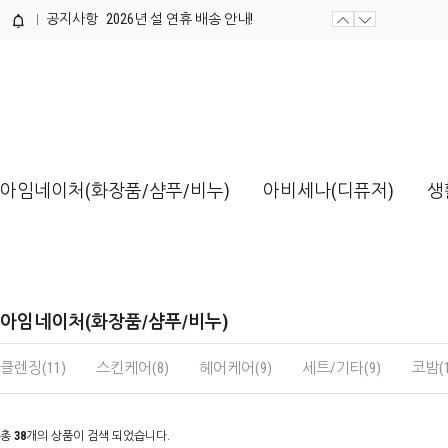
공지사항
2026년 설 연휴 배송 안내!
제품개발 의뢰서 양식 / 다운로드해...
아임네이처(화장품/샴푸/비누)
아비세나(디퓨저)
생
아임네이처(화장품/샴푸/비누)
클렌징(11)
스킨케어(8)
헤어케어(9)
세트/기타(9)
코밤(1
총
38
개의 상품이 검색 되었습니다.