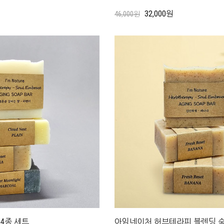
32,000원
46,000원
4종 세트
아임네이처 허브테라피 블렌딩 숙