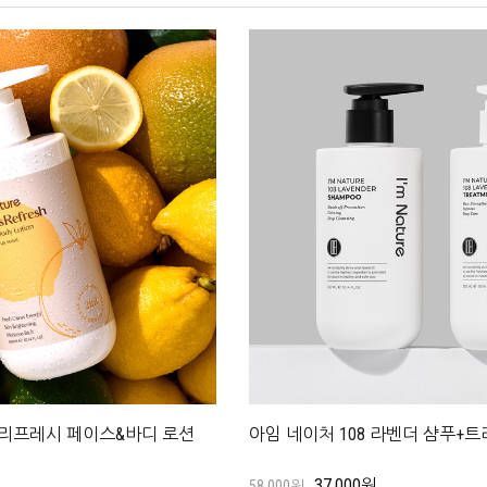
리프레시 페이스&바디 로션
아임 네이처 108 라벤더 샴푸+
37,000원
58,000원