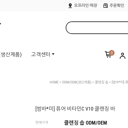
오프라인 매장
주문확인
0
M(생산제품)
고객센터
HOME
>
ODM/OEM(생산제품)
>
클렌징 솝
> [썸바*미] 
[썸바*미] 퓨어 비타민C V10 클렌징 바
클렌징 솝 ODM/OEM
판매가격