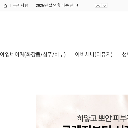
공지사항
2026년 설 연휴 배송 안내!
제품개발 의뢰서 양식 / 다운로드해...
아임네이처(화장품/샴푸/비누)
아비세나(디퓨저)
생