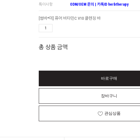
특이사항
ODM/OEM 문의 | 카톡ID herbtherapy
[썸바*미] 퓨어 비타민C V10 클렌징 바
총 상품 금액
바로구매
장바구니
관심상품