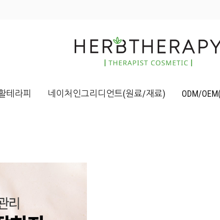
활테라피
네이처인그리디언트(원료/재료)
ODM/OE