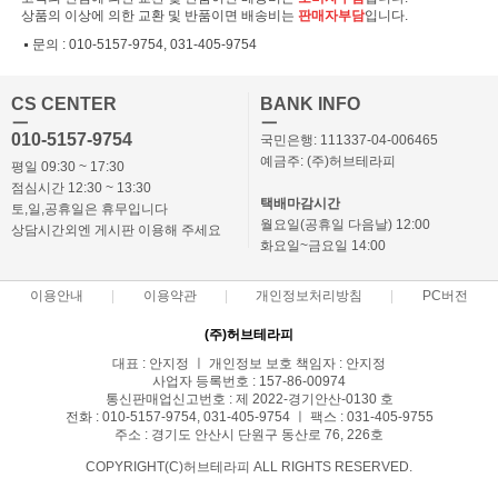
상품의 이상에 의한 교환 및 반품이면 배송비는
판매자부담
입니다.
문의 :
010-5157-9754, 031-405-9754
CS CENTER
BANK INFO
ㅡ
ㅡ
010-5157-9754
국민은행: 111337-04-006465
예금주: (주)허브테라피
평일 09:30 ~ 17:30
점심시간 12:30 ~ 13:30
택배마감시간
토,일,공휴일은 휴무입니다
월요일(공휴일 다음날) 12:00
상담시간외엔 게시판 이용해 주세요
화요일~금요일 14:00
이용안내
이용약관
개인정보처리방침
PC버전
(주)허브테라피
대표 : 안지정 ㅣ 개인정보 보호 책임자 : 안지정
사업자 등록번호 : 157-86-00974
통신판매업신고번호 : 제 2022-경기안산-0130 호
전화 : 010-5157-9754, 031-405-9754 ㅣ 팩스 : 031-405-9755
주소 : 경기도 안산시 단원구 동산로 76, 226호
COPYRIGHT(C)허브테라피 ALL RIGHTS RESERVED.