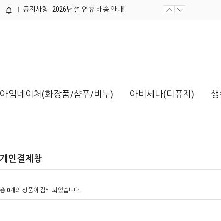
공지사항
2026년 설 연휴 배송 안내!
제품개발 의뢰서 양식 / 다운로드해...
아임네이처(화장품/샴푸/비누)
아비세나(디퓨저)
생
개인결제창
총
0
개의 상품이 검색 되었습니다.