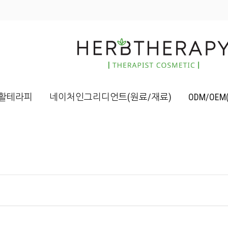
활테라피
네이처인그리디언트(원료/재료)
ODM/OE