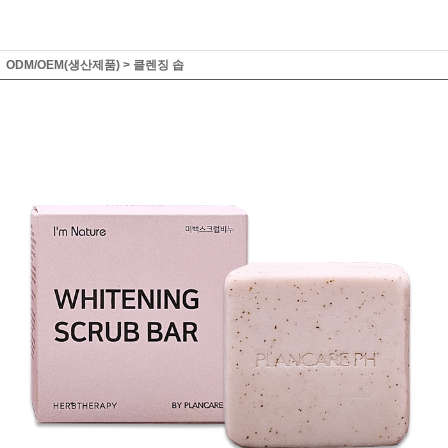
ODM/OEM(생산제품)
>
클렌징 솝