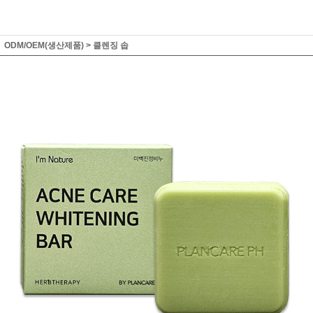
ODM/OEM(생산제품)
>
클렌징 솝