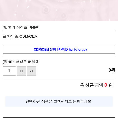
[멀*리*] 어성초 버블팩
클렌징 솝 ODM/OEM
ODM/OEM 문의 | 카톡ID herbtherapy
[멀*리*] 어성초 버블팩
0
원
+1
-1
0
총 상품 금액
원
선택하신 상품은 고객센터로 문의주세요.