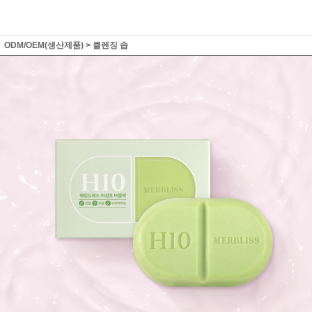
ODM/OEM(생산제품)
>
클렌징 솝