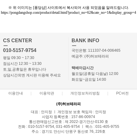
※ 위 이미지는 [퐁당샵] 사이트에서 복사되어 사용 되었음을 알려드립니다.
https://pongdangshop.com/product/detail.html?product_no=62&cate_no=1&display_group=4
CS CENTER
BANK INFO
ㅡ
ㅡ
010-5157-9754
국민은행: 111337-04-006465
예금주: (주)허브테라피
평일 09:30 ~ 17:30
점심시간 12:30 ~ 13:30
택배마감시간
토,일,공휴일은 휴무입니다
월요일(공휴일 다음날) 12:00
상담시간외엔 게시판 이용해 주세요
화요일~금요일 14:00
이용안내
이용약관
개인정보처리방침
PC버전
(주)허브테라피
대표 : 안지정 ㅣ 개인정보 보호 책임자 : 안지정
사업자 등록번호 : 157-86-00974
통신판매업신고번호 : 제 2022-경기안산-0130 호
전화 : 010-5157-9754, 031-405-9754 ㅣ 팩스 : 031-405-9755
주소 : 경기도 안산시 단원구 동산로 76, 226호