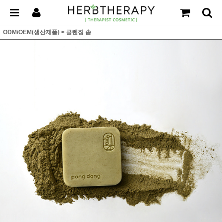
ODM/OEM(생산제품)
>
클렌징 솝