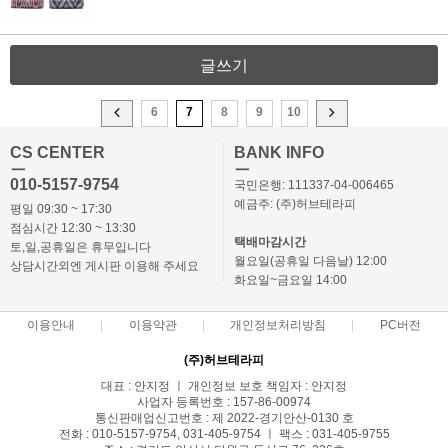
글쓰기
6
7
8
9
10
CS CENTER
BANK INFO
ㅡ
ㅡ
010-5157-9754
국민은행: 111337-04-006465
예금주: (주)허브테라피
평일 09:30 ~ 17:30
점심시간 12:30 ~ 13:30
택배마감시간
토,일,공휴일은 휴무입니다
월요일(공휴일 다음날) 12:00
상담시간외엔 게시판 이용해 주세요
화요일~금요일 14:00
이용안내
이용약관
개인정보처리방침
PC버전
(주)허브테라피
대표 : 안지정 ㅣ 개인정보 보호 책임자 : 안지정
사업자 등록번호 : 157-86-00974
통신판매업신고번호 : 제 2022-경기안산-0130 호
전화 : 010-5157-9754, 031-405-9754 ㅣ 팩스 : 031-405-9755