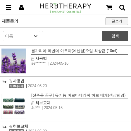
제품문의
글쓰기
검색
불가리아 라벤더 아로마(에센셜)오일-최상급 (10ml)
사용법
se*******
| 2024-05-16
사용법
|
2024-05-20
[선주문 공구] 유기농 아로마테라피 허브 베개(색상랜덤)
허브교체
Ju***
| 2024-05-15
허브교체