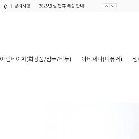
공지사항
2026년 설 연휴 배송 안내!
제품개발 의뢰서 양식 / 다운로드해...
아임네이처(화장품/샴푸/비누)
아비세나(디퓨저)
생