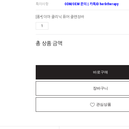
특이사항
ODM/OEM 문의 | 카톡ID herbtherapy
[퐁*] 더마 클리닉 퓨어 클렌징바
총 상품 금액
바로구매
장바구니
관심상품