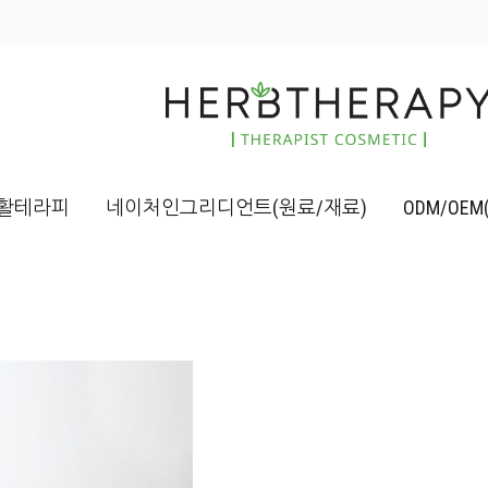
활테라피
네이처인그리디언트(원료/재료)
ODM/OE